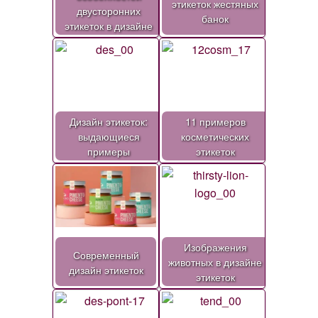
этикеток жестяных
двусторонних
банок
этикеток в дизайне
Дизайн этикеток:
11 примеров
выдающиеся
косметических
примеры
этикеток
Изображения
Современный
животных в дизайне
дизайн этикеток
этикеток