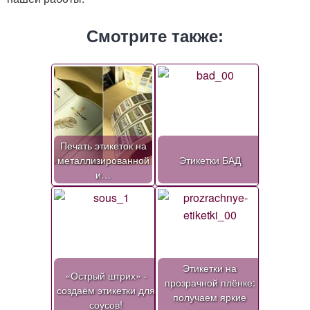
Смотрите также:
Печать этикеток на
металлизированной
Этикетки БАД
и…
Этикетки на
«Острый штрих» -
прозрачной плёнке:
создаём этикетки для
получаем яркие
соусов!