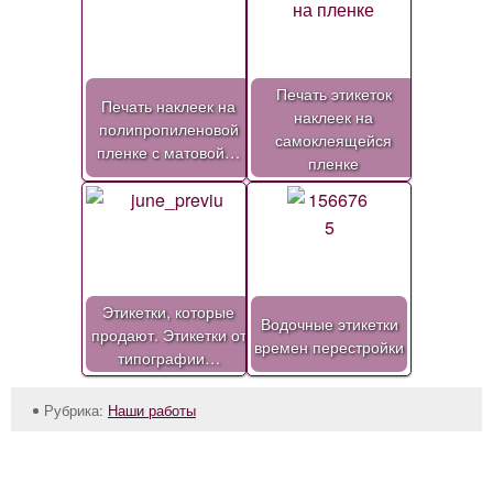
Печать этикеток
Печать наклеек на
наклеек на
полипропиленовой
самоклеящейся
пленке с матовой…
пленке
Этикетки, которые
Водочные этикетки
продают. Этикетки от
времен перестройки
типографии…
Рубрика:
Наши работы