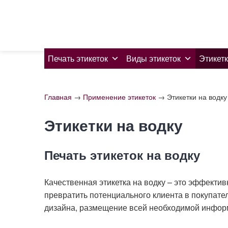
Skip
to
content
Печать этикеток
Виды этикеток
Этикетк
Главная
→
Применение этикеток
→
Этикетки на водку
Этикетки на водку
Печать этикеток на водку
Качественная этикетка на водку – это эффекти
превратить потенциального клиента в покупател
дизайна, размещение всей необходимой инфор