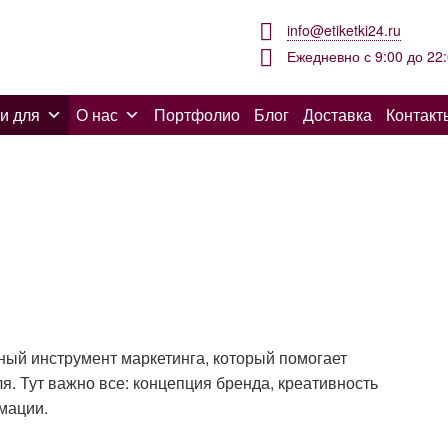
info@etiketki24.ru
Ежедневно с 9:00 до 22
и для
О нас
Портфолио
Блог
Доставка
Контакт
вный инструмент маркетинга, который помогает
я. Тут важно все: концепция бренда, креативность
мации.