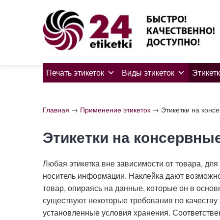
Skip
to
content
Печать этикеток
Виды этикеток
Этикетк
Главная
→
Применение этикеток
→
Этикетки на конс
Этикетки на консервны
Любая этикетка вне зависимости от товара, для
носитель информации. Наклейка дают возможно
товар, опираясь на данные, которые он в основ
существуют некоторые требования по качеству э
установленные условия хранения. Соответствен