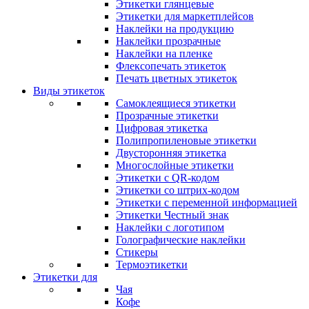
Этикетки глянцевые
Этикетки для маркетплейсов
Наклейки на продукцию
Наклейки прозрачные
Наклейки на пленке
Флексопечать этикеток
Печать цветных этикеток
Виды этикеток
Самоклеящиеся этикетки
Прозрачные этикетки
Цифровая этикетка
Полипропиленовые этикетки
Двусторонняя этикетка
Многослойные этикетки
Этикетки с QR-кодом
Этикетки со штрих-кодом
Этикетки с переменной информацией
Этикетки Честный знак
Наклейки с логотипом
Голографические наклейки
Стикеры
Термоэтикетки
Этикетки для
Чая
Кофе