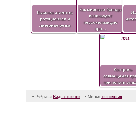
Как мировые бренды
Высечка этикеток:
Ис
используют
ротационная и
инте
персонализацию
лазерная резка
при…
Контроль
совмещения кра
при печати этик
Рубрика:
Виды этикеток
Метки:
технология