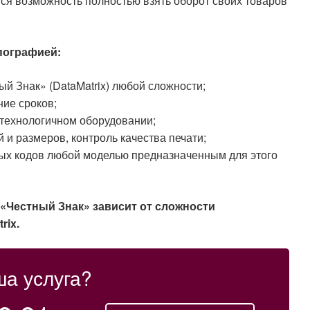
ся возможность полностью взять оборот своих товаров
пографией:
ый Знак» (DataMatrix) любой сложности;
ние сроков;
отехнологичном оборудовании;
 и размеров, контроль качества печати;
ых кодов любой моделью предназначенным для этого
 «Честный Знак» зависит от сложности
rix.
ша услуга?