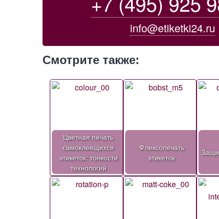
+7 (495) 925 9
info@etiketki24.ru
Смотрите также:
Цветная печать
самоклеящихся
Флексопечать
Защи
этикеток: тонкости
этикеток
технологий