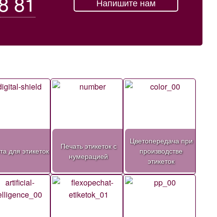
8 81
Напишите нам
Цветопередача при
Печать этикеток с
та для этикеток
производстве
нумерацией
этикеток