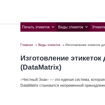
Skip
to
content
Печать этикеток
Виды этикеток
Этикетк
Главная
→
Виды этикеток
→
Изготовление этикеток дл
Изготовление этикеток
(DataMatrix)
«Честный Знак» — это единая система, которая
DataMatrix становится непременной принадлежн