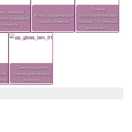
Почему
кусственный
Флексографическая
полипропиленовая
ллект в дизайне
печать этикеток
плёнка — отличный
этикеток
материал…
Самоклеящиеся
сок
плёнки для печати
еток
этикеток