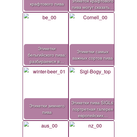
этикеток крафтового
крафтового пива
пива могут сказать…
Этикетки
Этикетки самых
бельгийского пива:
важных сортов пива
разбираемся в…
Этикетки пива SIGLs:
Этикетки зимнего
портретная галерея
пива
европейских…