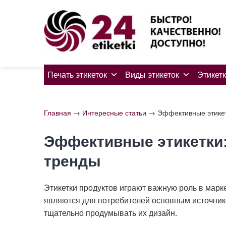
Skip
to
content
Печать этикеток
Виды этикеток
Этикетк
Главная
→
Интересные статьи
→
Эффективные этикет
Эффективные этикетки:
тренды
Этикетки продуктов играют важную роль в марк
являются для потребителей основным источник
тщательно продумывать их дизайн.