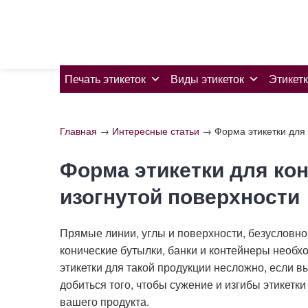
Skip
to
content
Печать этикеток
Виды этикеток
Этикетк
Главная
→
Интересные статьи
→
Форма этикетки для 
Форма этикетки для ко
изогнутой поверхности
Прямые линии, углы и поверхности, безусловно,
конические бутылки, банки и контейнеры необх
этикетки для такой продукции несложно, если в
добиться того, чтобы сужение и изгибы этикетк
вашего продукта.