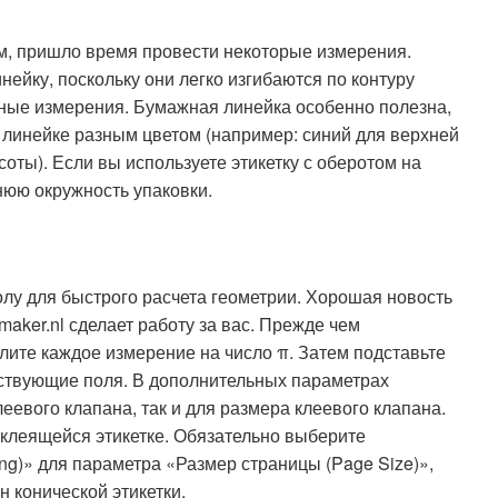
ем, пришло время провести некоторые измерения.
ейку, поскольку они легко изгибаются по контуру
чные измерения. Бумажная линейка особенно полезна,
 линейке разным цветом (например: синий для верхней
соты). Если вы используете этикетку с оберотом на
нюю окружность упаковки.
лу для быстрого расчета геометрии. Хорошая новость
maker.nl сделает работу за вас. Прежде чем
лите каждое измерение на число π. Затем подставьте
тствующие поля. В дополнительных параметрах
клеевого клапана, так и для размера клеевого клапана.
оклеящейся этикетке. Обязательно выберите
wing)» для параметра «Размер страницы (Page Size)»,
 конической этикетки.