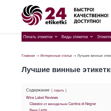
Skip
to
content
Печать этикеток
Виды этикеток
Этикетк
Главная
→
Интересные статьи
→
Лучшие винные этике
Лучшие винные этикетки
Содержание
скрыть
Wine Label Reviews
Classico от винодельни Cantina di Negrar
Вина Lazio