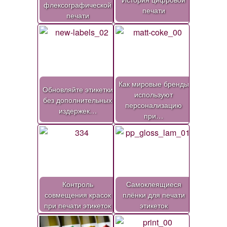
флексографической
печати
печати
Как мировые бренды
Обновляйте этикетки
используют
без дополнительных
персонализацию
издержек…
при…
Контроль
Самоклеящиеся
совмещения красок
плёнки для печати
при печати этикеток
этикеток