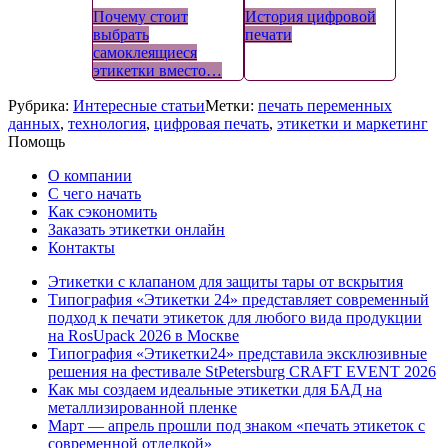
Почему стоит
История цифровой
выбрать
печати
самоклеящиеся
этикетки вместо…
Рубрика:
Интересные статьи
Метки:
печать переменных
данных
,
технология
,
цифровая печать
,
этикетки и маркетинг
Помощь
О компании
С чего начать
Как сэкономить
Заказать этикетки онлайн
Контакты
Этикетки с клапаном для защиты тары от вскрытия
Типография «Этикетки 24» представляет современный
подход к печати этикеток для любого вида продукции
на RosUpack 2026 в Москве
Типография «Этикетки24» представила эксклюзивные
решения на фестивале StPetersburg CRAFT EVENT 2026
Как мы создаем идеальные этикетки для БАД на
металлизированной пленке
Март — апрель прошли под знаком «печать этикеток с
современной отделкой»