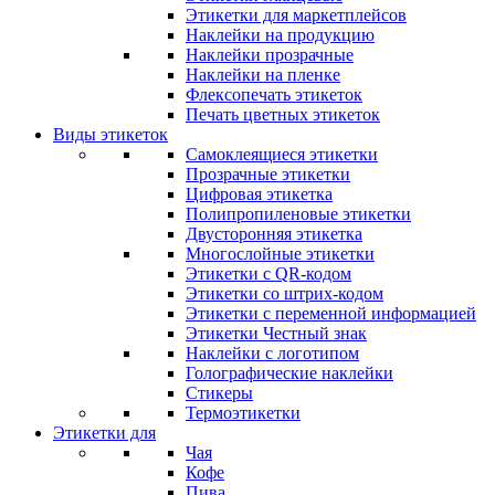
Этикетки для маркетплейсов
Наклейки на продукцию
Наклейки прозрачные
Наклейки на пленке
Флексопечать этикеток
Печать цветных этикеток
Виды этикеток
Самоклеящиеся этикетки
Прозрачные этикетки
Цифровая этикетка
Полипропиленовые этикетки
Двусторонняя этикетка
Многослойные этикетки
Этикетки с QR-кодом
Этикетки со штрих-кодом
Этикетки с переменной информацией
Этикетки Честный знак
Наклейки с логотипом
Голографические наклейки
Стикеры
Термоэтикетки
Этикетки для
Чая
Кофе
Пива