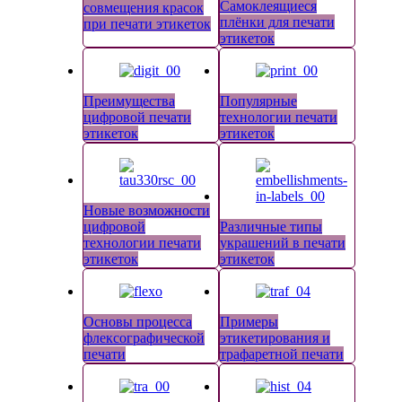
Самоклеящиеся
совмещения красок
плёнки для печати
при печати этикеток
этикеток
Преимущества
Популярные
цифровой печати
технологии печати
этикеток
этикеток
Новые возможности
цифровой
Различные типы
технологии печати
украшений в печати
этикеток
этикеток
Основы процесса
Примеры
флексографической
этикетирования и
печати
трафаретной печати