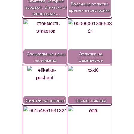
Этикетки, которые
Водочные этикетки
продают. Этикетки от
времен перестройки
типографии…
Специальные цены
Этикетки на
на этикетки
шампанское
Этикетки на печенье
Промо этикетки