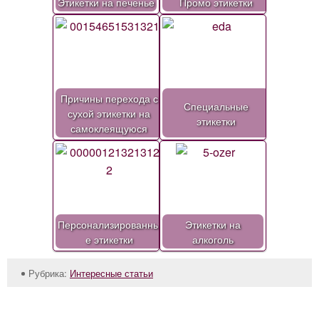
Этикетки на печенье
Промо этикетки
Причины перехода с
Специальные
сухой этикетки на
этикетки
самоклеящуюся
Персонализированны
Этикетки на
е этикетки
алкоголь
Рубрика:
Интересные статьи