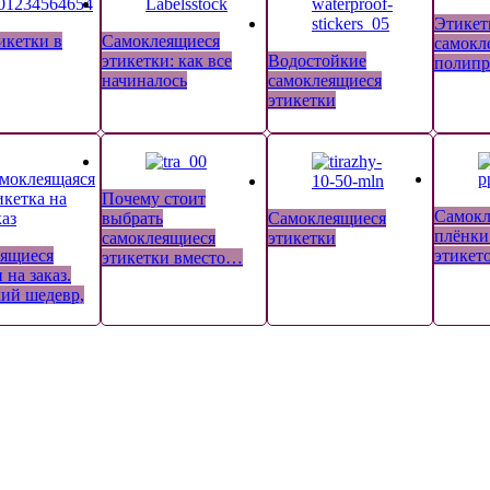
Этикет
икетки в
Самоклеящиеся
самокл
этикетки: как все
Водостойкие
полипр
начиналось
самоклеящиеся
этикетки
Почему стоит
Самокл
выбрать
Самоклеящиеся
плёнки
самоклеящиеся
этикетки
ящиеся
этикет
этикетки вместо…
 на заказ.
ий шедевр,