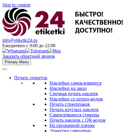
Skip to content
info@etiketki24.ru
Ежедневно с 9:00 до 22:00
Заказать обратный звонок
Primary Menu
Печать этикеток
Наклейки самоклеящиеся
Наклейки на заказ
Срочная печать наклеек
Наклейки со штрих-кодом
Печать стикерпаков
Печать круглых наклеек
Самоклеящиеся стикеры
Печать наклеек с QR-кодом
На прозрачной пленке
Этикетки глянцевые