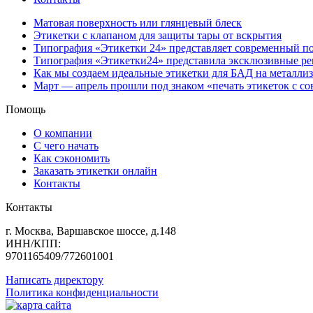
Матовая поверхность или глянцевый блеск
Этикетки с клапаном для защиты тары от вскрытия
Типография «Этикетки 24» представляет современный по
Типография «Этикетки24» представила эксклюзивные ре
Как мы создаем идеальные этикетки для БАД на металли
Март — апрель прошли под знаком «печать этикеток с с
Помощь
О компании
С чего начать
Как сэкономить
Заказать этикетки онлайн
Контакты
Контакты
г. Москва, Варшавское шоссе, д.148
ИНН/КПП:
9701165409/772601001
Написать директору
Политика конфиденциальности