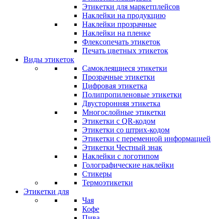
Этикетки для маркетплейсов
Наклейки на продукцию
Наклейки прозрачные
Наклейки на пленке
Флексопечать этикеток
Печать цветных этикеток
Виды этикеток
Самоклеящиеся этикетки
Прозрачные этикетки
Цифровая этикетка
Полипропиленовые этикетки
Двусторонняя этикетка
Многослойные этикетки
Этикетки с QR-кодом
Этикетки со штрих-кодом
Этикетки с переменной информацией
Этикетки Честный знак
Наклейки с логотипом
Голографические наклейки
Стикеры
Термоэтикетки
Этикетки для
Чая
Кофе
Пива