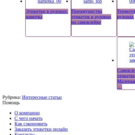
Этикетки в рулонах:
Преимущества
Термоэт
намотка
этикеток в рулонах
рулонах
на самоклейке
Самокле
этикетки
Маленьк
…
Рубрика:
Интересные статьи
Помощь
О компании
С чего начать
Как сэкономить
Заказать этикетки онлайн
Контакты