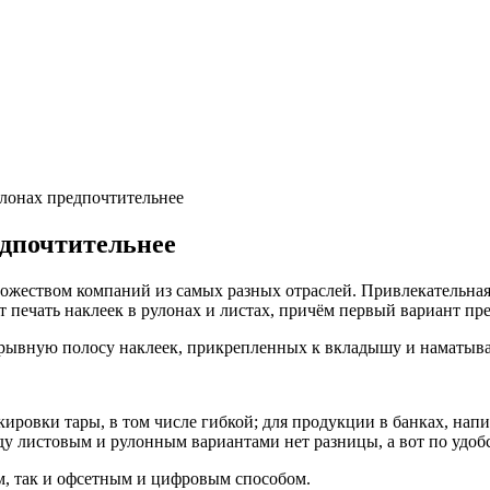
улонах предпочтительнее
едпочтительнее
ножеством компаний из самых разных отраслей. Привлекательна
 печать наклеек в рулонах и листах, причём первый вариант пр
рывную полосу наклеек, прикрепленных к вкладышу и наматыва
ировки тары, в том числе гибкой; для продукции в банках, нап
у листовым и рулонным вариантами нет разницы, а вот по удобс
м, так и офсетным и цифровым способом.