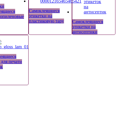
ки
Самоклеящиеся
еящиеся
этикетки на
опиленовые
пластиковую тару
Самоклеящиеся
этикетки на
антисептики
еящиеся
 для печати
ок