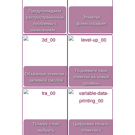
Предупреждаем
распространенные
Этикетки
проблемы с
флексография
нанесением…
Поднимите свои
Объёмные этикетки с
этикетки на новый
заливкой смолой
уровень
Почему стоит
Цифровая печать:
выбрать
этикетки с