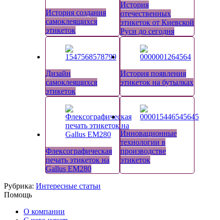
История
История создания
отечественных
самоклеящихся
этикеток от Киевской
этикеток
Руси до сегодня
Дизайн
История появления
самоклеящихся
этикеток на бутылках
этикеток
Инновационные
технологии в
Флексографическая
производстве
печать этикеток на
этикеток
Gallus EM280
Рубрика:
Интересные статьи
Помощь
О компании