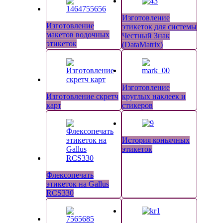
Изготовление
Изготовление
этикеток для системы
макетов водочных
Честный Знак
этикеток
(DataMatrix)
Изготовление
Изготовление скретч
круглых наклеек и
карт
стикеров
История коньячных
этикеток
Флексопечать
этикеток на Gallus
RCS330