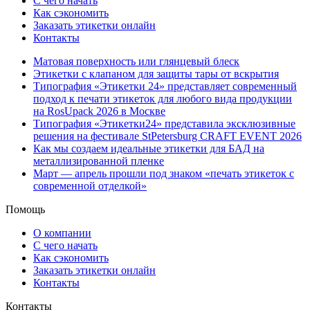
С чего начать
Как сэкономить
Заказать этикетки онлайн
Контакты
Матовая поверхность или глянцевый блеск
Этикетки с клапаном для защиты тары от вскрытия
Типография «Этикетки 24» представляет современный
подход к печати этикеток для любого вида продукции
на RosUpack 2026 в Москве
Типография «Этикетки24» представила эксклюзивные
решения на фестивале StPetersburg CRAFT EVENT 2026
Как мы создаем идеальные этикетки для БАД на
металлизированной пленке
Март — апрель прошли под знаком «печать этикеток с
современной отделкой»
Помощь
О компании
С чего начать
Как сэкономить
Заказать этикетки онлайн
Контакты
Контакты