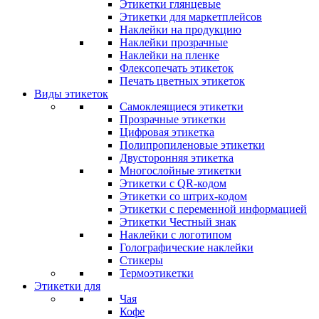
Этикетки глянцевые
Этикетки для маркетплейсов
Наклейки на продукцию
Наклейки прозрачные
Наклейки на пленке
Флексопечать этикеток
Печать цветных этикеток
Виды этикеток
Самоклеящиеся этикетки
Прозрачные этикетки
Цифровая этикетка
Полипропиленовые этикетки
Двусторонняя этикетка
Многослойные этикетки
Этикетки с QR-кодом
Этикетки со штрих-кодом
Этикетки с переменной информацией
Этикетки Честный знак
Наклейки с логотипом
Голографические наклейки
Стикеры
Термоэтикетки
Этикетки для
Чая
Кофе