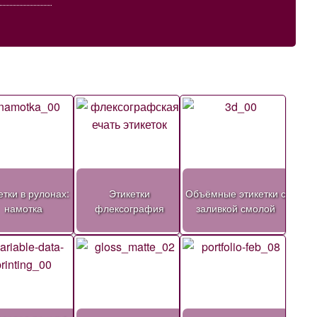
етки в рулонах:
Этикетки
Объёмные этикетки с
намотка
флексография
заливкой смолой