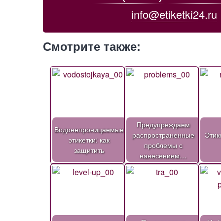
info@etiketki24.ru
Смотрите также:
Предупреждаем
Водонепроницаемые
распространенные
Этик
этикетки: как
проблемы с
защитить
нанесением…