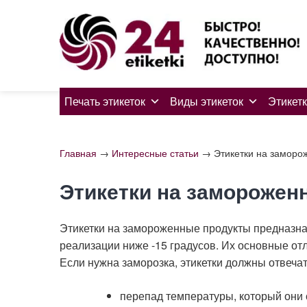
Skip
to
content
Печать этикеток
Виды этикеток
Этикетк
Главная
→
Интересные статьи
→
Этикетки на замор
Этикетки на замороже
Этикетки на замороженные продукты предназна
реализации ниже -15 градусов. Их основные от
Если нужна заморозка, этикетки должны отвеч
перепад температуры, который они 