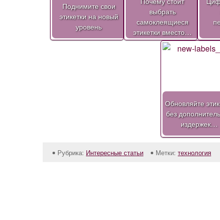
Почему стоит
Циф
Поднимите свои
выбрать
этикетки на новый
самоклеящиеся
п
уровень
этикетки вместо…
Обновляйте этик
без дополнител
издержек…
Рубрика:
Интересные статьи
Метки:
технология