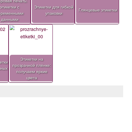
ровая печать:
этикетки с
Этикетки для гибкой
Глянцевые этикетки
еременными
упаковки
данными
Этикетки на
етки
прозрачной плёнке:
ьных
получаем яркие
цвета