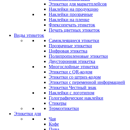
Этикетки для маркетплейсов
Наклейки на продукцию
Наклейки прозрачные
Наклейки на пленке
Флексопечать этикеток
Печать цветных этикеток
Виды этикеток
Самоклеящиеся этикетки
Прозрачные этикетки
Цифровая этикетка
Полипропиленовые этикетки
Двусторонняя этикетка
Многослойные этикетки
Этикетки с QR-кодом
Этикетки со штрих-кодом
Этикетки с переменной информацией
Этикетки Честный знак
Наклейки с логотипом
Голографические наклейки
Стикеры
Термоэтикетки
Этикетки для
Чая
Кофе
Пива