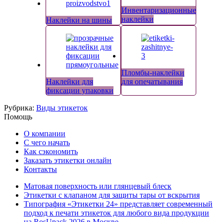
Инвентаризационные
наклейки
Наклейки на шины
Пломбы-наклейки
Наклейки для
для опечатывания
фиксации упаковки
Рубрика:
Виды этикеток
Помощь
О компании
С чего начать
Как сэкономить
Заказать этикетки онлайн
Контакты
Матовая поверхность или глянцевый блеск
Этикетки с клапаном для защиты тары от вскрытия
Типография «Этикетки 24» представляет современный
подход к печати этикеток для любого вида продукции
на RosUpack 2026 в Москве