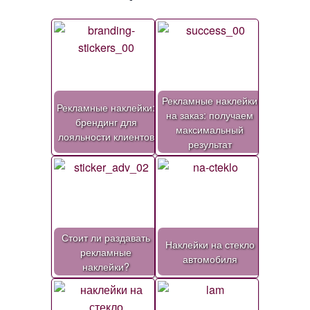
Рекламные наклейки
Рекламные наклейки:
на заказ: получаем
брендинг для
максимальный
лояльности клиентов
результат
Стоит ли раздавать
Наклейки на стекло
рекламные
автомобиля
наклейки?