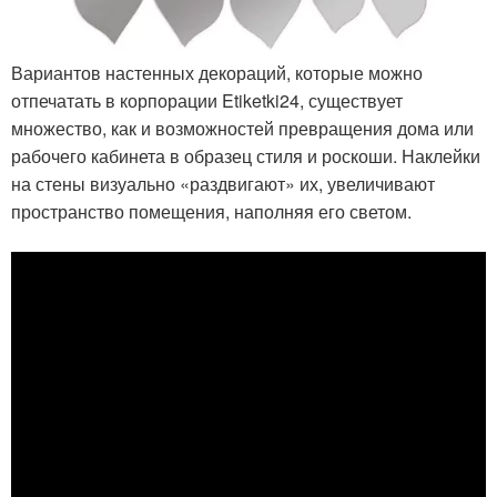
Вариантов настенных декораций, которые можно
отпечатать в корпорации Etiketki24, существует
множество, как и возможностей превращения дома или
рабочего кабинета в образец стиля и роскоши. Наклейки
на стены визуально «раздвигают» их, увеличивают
пространство помещения, наполняя его светом.