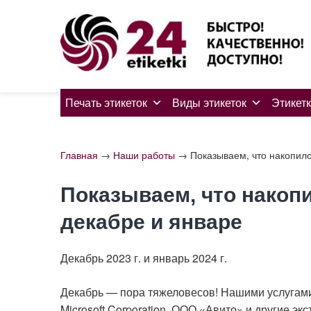
Skip
to
content
Печать этикеток
Виды этикеток
Этикетк
Главная
→
Наши работы
→
Показываем, что накопил
Показываем, что накоп
декабре и январе
Декабрь 2023 г. и январь 2024 г.
Декабрь — пора тяжеловесов! Нашими услугами
Microsoft Corporation, ООО «Авито» и другие 