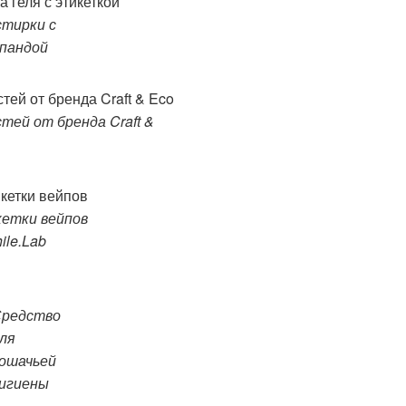
стирки с
 пандой
тей от бренда Craft &
етки вейпов
ile.Lab
редство
ля
ошачьей
игиены