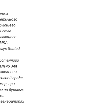
етка
метичного
ирующего
ойства
ивающего
 MSA
ways Sealed
ботанного
ально для
уатации в
сивной среде,
мер, при
е на буровых
х,
огенераторах