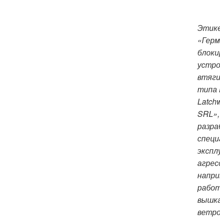
Этик
«Гер
блок
устр
втяг
типа
Latch
SRL»,
разра
специ
экспл
агрес
напри
работ
вышка
ветр