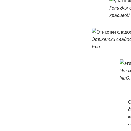
Гель для 
красивой
Этикетки сладос
Eco
Этик
NaCh
С
д
к
г