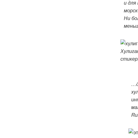
и для
морск
Ни бо
мень
Хулига
стике
…д
ху
ин
ма
Ru