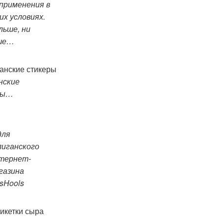
 применения в
их условиях.
льше, ни
ше…
нские
ры…
ля
лиганского
тернет-
газина
sHools