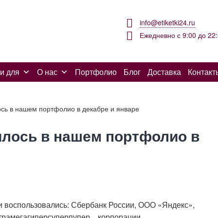
info@etiketki24.ru
Ежедневно с 9:00 до 22
и для
О нас
Портфолио
Блог
Доставка
Контакт
ось в нашем портфолио в декабре и январе
илось в нашем портфолио в
 воспользовались: Сбербанк России, ООО «Яндекс»,
экстрамегагиперсуперпупер…корпорации.