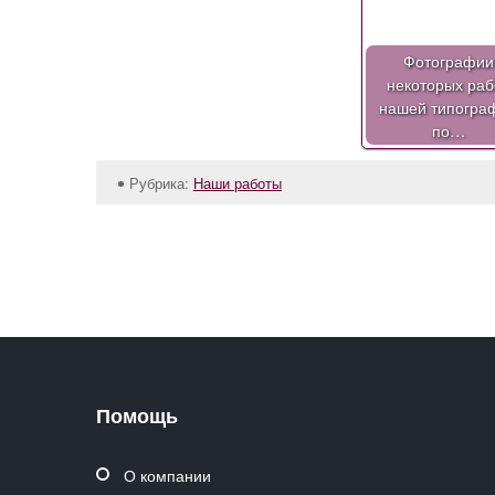
Фотографии
некоторых раб
нашей типогра
по…
Рубрика:
Наши работы
Помощь
О компании