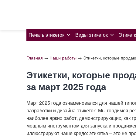
Skip
to
content
Печать этикеток
Виды этикеток
Этикетк
Главная
→
Наши работы
→
Этикетки, которые продаю
Этикетки, которые прод
за март 2025 года
Март 2025 года ознаменовался для нашей типо
разработки и дизайна этикеток. Мы гордимся р
наиболее ярких работ, демонстрирующих, как г
мощным инструментом для запуска и продвиже
иллюстрируют наше кредо: этикетка – это не п