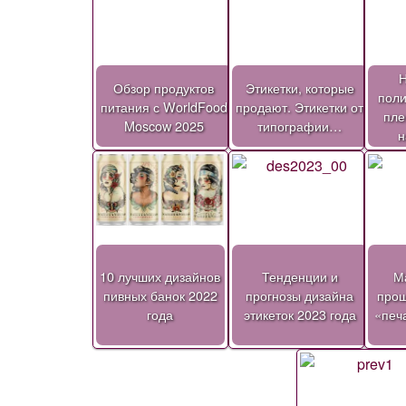
Н
Обзор продуктов
Этикетки, которые
пол
питания с WorldFood
продают. Этикетки от
пле
Moscow 2025
типографии…
н
10 лучших дизайнов
Тенденции и
Ма
пивных банок 2022
прогнозы дизайна
прош
года
этикеток 2023 года
«печ