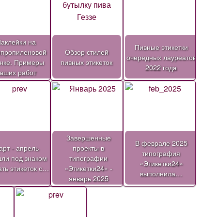
аклейки на
Пивные этикетки
ипропиленовой
Обзор стилей
очередных лауреатов
нке. Примеры
пивных этикеток
2022 года
аших работ
Завершенные
В феврале 2025
рт - апрель
проекты в
типография
ли под знаком
типографии
«Этикетки24»
ать этикеток с…
«Этикетки24» -
выполнила…
январь 2025