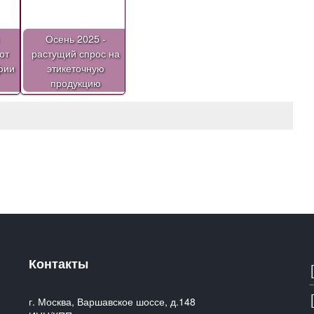
Осень 2025 -
от
растущий спрос на
фии
этикеточную
продукцию
Контакты
г. Москва, Варшавское шоссе, д.148