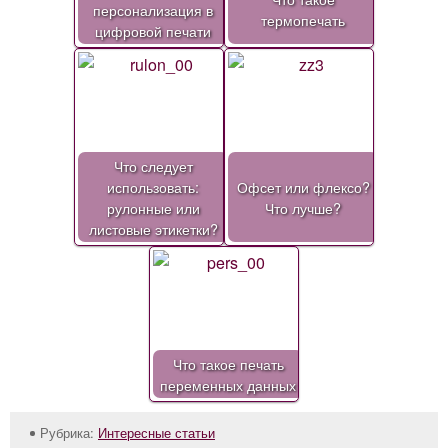
персонализация в
термопечать
цифровой печати
Что следует
использовать:
Офсет или флексо?
рулонные или
Что лучше?
листовые этикетки?
Что такое печать
переменных данных
Рубрика:
Интересные статьи