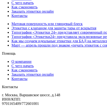
С чего начать
Как сэкономить
Заказать этикетки онлайн
Контакты
Матовая поверхность или глянцевый блеск
Этикетки с клапаном для защиты тары от вскрытия
Типография «Этикетки 24» представляет современный по
Типография «Этикетки24» представила эксклюзивные ре
Как мы создаем идеальные этикетки для БАД на металли
Март — апрель прошли под знаком «печать этикеток с с
Помощь
О компании
С чего начать
Как сэкономить
Заказать этикетки онлайн
Контакты
Контакты
г. Москва, Варшавское шоссе, д.148
ИНН/КПП:
9701165409/772601001