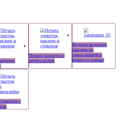
Недорогая печать
наклеек на
самоклеящейся
Печать наклеек со
бумаге и пленке
оронних
штрих-кодом
к
 этикеток с
пом