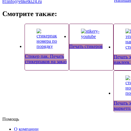
Напиши
81
info@etiketki24.ru
Смотрите также:
Печать стикеров
Стикер пак. Печать
Печать 
стикерпаков на заказ
наклеек
Печать э
маркетп
Помощь
О компании