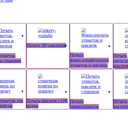
те нам
Печать 3D наклекек
Печать
этикеток
Печать
флексографических
 и стикеров
двухст
этикеток и наклеек
наклее
тикеток для
Печать наклеек с QR
Печать
Печать
лейсов
кодом
термоэтикеток
логоти