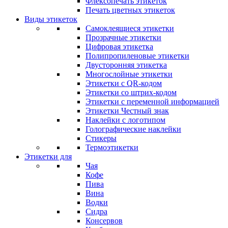
Флексопечать этикеток
Печать цветных этикеток
Виды этикеток
Самоклеящиеся этикетки
Прозрачные этикетки
Цифровая этикетка
Полипропиленовые этикетки
Двусторонняя этикетка
Многослойные этикетки
Этикетки с QR-кодом
Этикетки со штрих-кодом
Этикетки с переменной информацией
Этикетки Честный знак
Наклейки с логотипом
Голографические наклейки
Стикеры
Термоэтикетки
Этикетки для
Чая
Кофе
Пива
Вина
Водки
Сидра
Консервов