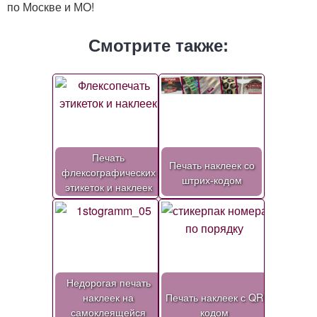
по Москве и МО!
Смотрите также:
Печать
Печать наклеек со
флексографических
штрих-кодом
этикеток и наклеек
Недорогая печать
наклеек на
Печать наклеек с QR
самоклеящейся
кодом