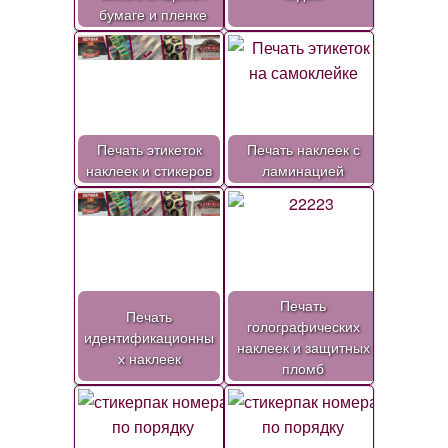
бумаге и пленке
Печать этикеток
Печать наклеек с
наклеек и стикеров
ламинацией
Печать
Печать
голографических
идентификационны
наклеек и защитных
х наклеек
пломб