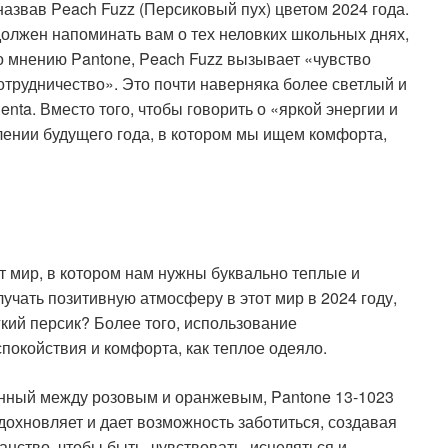
 назвав Peach Fuzz (Персиковый пух) цветом 2024 года.
должен напоминать вам о тех неловких школьных днях,
 по мнению Pantone, Peach Fuzz вызывает «чувство
отрудничество». Это почти наверняка более светлый и
nta. Вместо того, чтобы говорить о «яркой энергии и
плении будущего года, в котором мы ищем комфорта,
т мир, в котором нам нужны буквально теплые и
лучать позитивную атмосферу в этот мир в 2024 году,
гкий персик? Более того, использование
покойствия и комфорта, как теплое одеяло.
нный между розовым и оранжевым, Pantone 13-1023
дохновляет и дает возможность заботиться, создавая
нство, чтобы быть, чувствовать, исцеляться и