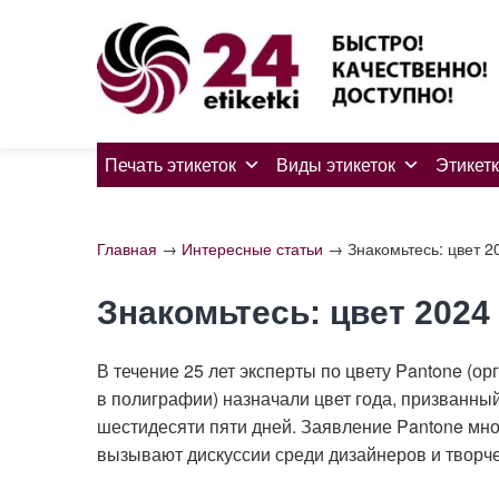
Skip
to
content
Печать этикеток
Виды этикеток
Этикетк
Главная
→
Интересные статьи
→
Знакомьтесь: цвет 2
Знакомьтесь: цвет 2024 
В течение 25 лет эксперты по цвету Pantone (
в полиграфии) назначали цвет года, призванны
шестидесяти пяти дней. Заявление Pantone мно
вызывают дискуссии среди дизайнеров и творче