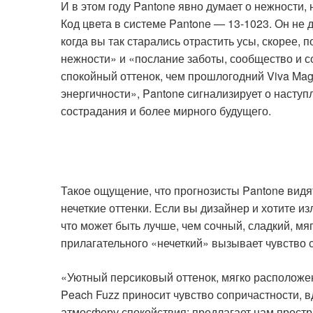
И в этом году Pantone явно думает о нежности,
Код цвета в системе Pantone — 13-1023. Он не 
когда вы так старались отрастить усы, скорее,
нежности» и «послание заботы, сообщество и с
спокойный оттенок, чем прошлогодний Viva Mage
энергичности», Pantone сигнализирует о насту
сострадания и более мирного будущего.
Такое ощущение, что прогнозисты Pantone видя
нечеткие оттенки. Если вы дизайнер и хотите из
что может быть лучше, чем сочный, сладкий, мя
прилагательного «нечеткий» вызывает чувство с
«Уютный персиковый оттенок, мягко расположе
Peach Fuzz приносит чувство сопричастности, в
атмосферу спокойствия; предлагает нам простра