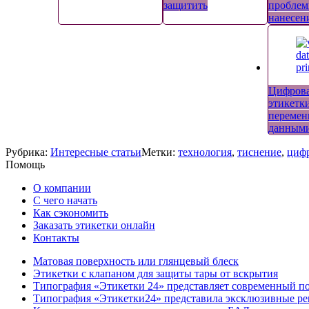
защитить
проблем
нанесе
Цифрова
этикетки
переме
данным
Рубрика:
Интересные статьи
Метки:
технология
,
тиснение
,
цифр
Помощь
О компании
С чего начать
Как сэкономить
Заказать этикетки онлайн
Контакты
Матовая поверхность или глянцевый блеск
Этикетки с клапаном для защиты тары от вскрытия
Типография «Этикетки 24» представляет современный по
Типография «Этикетки24» представила эксклюзивные ре