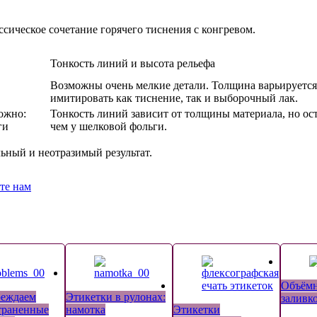
сическое сочетание горячего тиснения с конгревом.
Тонкость линий и высота рельефа
Возможны очень мелкие детали. Толщина варьируется
имитировать как тиснение, так и выборочный лак.
ожно:
Тонкость линий зависит от толщины материала, но ост
ги
чем у шелковой фольги.
ьный и неотразимый результат.
те нам
Объёмн
реждаем
Этикетки в рулонах:
заливк
траненные
намотка
Этикетки