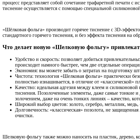
процесс представляет собой сочетание трафаретной печати с 
тиснение осуществляется с помощью специальной силиконовой 
«Шёлковая фольга» производит горячее тиснение с 3D-эффектом
стандартного горячего тиснения, и без эффекта тиснения на об
Что делает новую «Шелковую фольгу» привлекате
Удобство и скорость: позволяет добиться привлекательны
происходит намного быстрее, чем две отдельные операци
Экономия: вы можете забыть о затратах на подготовку шт
Чистота: технология «Шелковая фольга» практически без
полностью изнашивается, в отличие от «классической» п
Качество: идеальная адгезия между клеем и силиконовой
тиснения. Позолоченные элементы, даже самые тонкие и 
золочением, даже на очень тонких линиях – качество, к
Широкий выбор цветов: золото, серебро, металлик, медь,
Долговечность: «классическая» позолота, не защищенная 
очистки.
Шелковую фольгу также можно наносить на пластик, дерево, ко