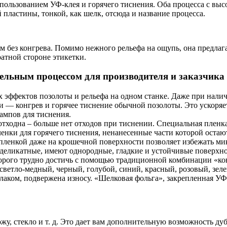
использованием УФ-клея и горячего тиснения. Оба процесса с в
пластины, тонкой, как шелк, отсюда и название процесса.
 без конгрева. Помимо нежного рельефа на ощупь, она предлагае
ратной стороне этикетки.
льным процессом для производителя и заказчика 
х эффектов позолоты и рельефа на одном станке. Даже при нали
и — конгрев и горячее тиснение обычной позолоты. Это ускоряет
ампов для тиснения.
отходна – больше нет отходов при тиснении. Специальная пленка
ленки для горячего тиснения, ненанесенные части которой оста
 пленкой даже на крошечной поверхности позволяет избежать ми
деликатные, имеют однородные, гладкие и устойчивые поверхно
оторого трудно достичь с помощью традиционной комбинации «кон
 светло-медный, черный, голубой, синий, красный, розовый, зел
лаком, подвержена износу. «Шелковая фольга», закрепленная УФ-
жу, стекло и т. д. Это дает вам дополнительную возможность д