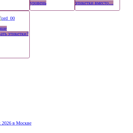
уровень
этикетки вместо…
чше
вать этикетки?
 2026 в Москве