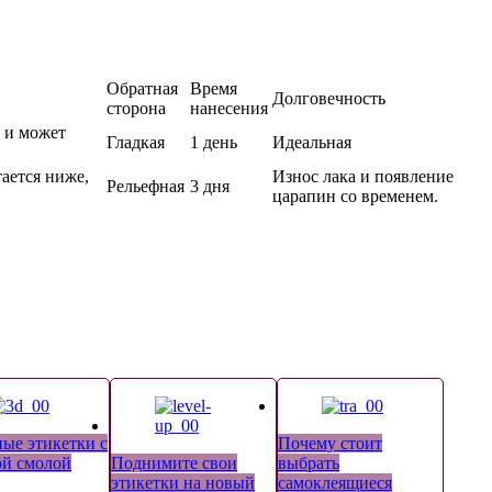
Обратная
Время
Долговечность
сторона
нанесения
 и может
Гладкая
1 день
Идеальная
ается ниже,
Износ лака и появление
Рельефная
3 дня
царапин со временем.
ые этикетки с
Почему стоит
ой смолой
Поднимите свои
выбрать
этикетки на новый
самоклеящиеся