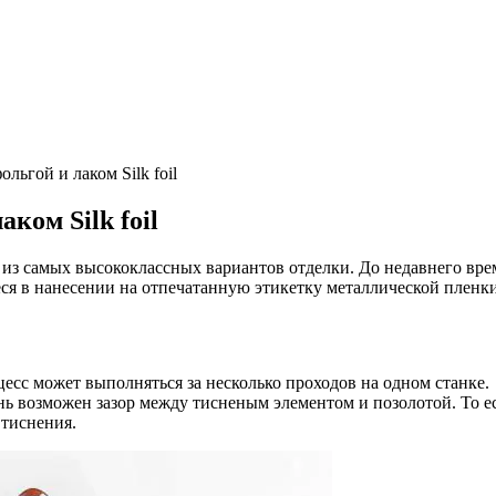
льгой и лаком Silk foil
ком Silk foil
н из самых высококлассных вариантов отделки. До недавнего в
еся в нанесении на отпечатанную этикетку металлической пленк
есс может выполняться за несколько проходов на одном станке.
нь возможен зазор между тисненым элементом и позолотой. То ес
 тиснения.