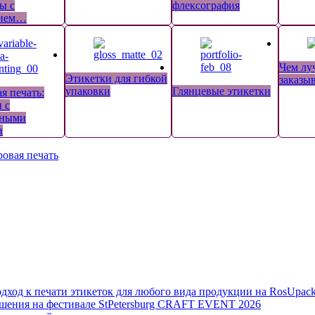
ы с
флексография
нием…
Чем лу
Этикетки для гибкой
заказы
упаковки
Глянцевые этикетки
я печать:
 с
нными
и
овая печать
дход к печати этикеток для любого вида продукции на RosUpack
шения на фестивале StPetersburg CRAFT EVENT 2026