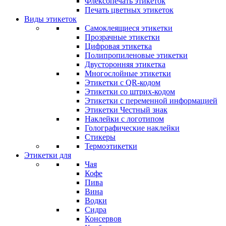
Флексопечать этикеток
Печать цветных этикеток
Виды этикеток
Самоклеящиеся этикетки
Прозрачные этикетки
Цифровая этикетка
Полипропиленовые этикетки
Двусторонняя этикетка
Многослойные этикетки
Этикетки с QR-кодом
Этикетки со штрих-кодом
Этикетки с переменной информацией
Этикетки Честный знак
Наклейки с логотипом
Голографические наклейки
Стикеры
Термоэтикетки
Этикетки для
Чая
Кофе
Пива
Вина
Водки
Сидра
Консервов