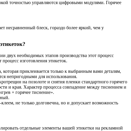
ысокой точностью управляются цифровыми модулями. Горячее
т несравненный блеск, гораздо более яркий, чем у
этикеток?
чии двух необходимых этапов производства этот процесс
 процесс изготовления этикеток.
, которая приклеивается только к выбранным вами деталям,
ются непригодными для использования.
кротрещин на позолоте и снятия пленки стандартного горячего
сти и края. Характер процесса совпадение между тиснением и
грев + горячее тиснение».
еный.
клеем, не только долговечна, но и допускает возможность
ублировать отдельные элементы вашей этикетки на рекламной