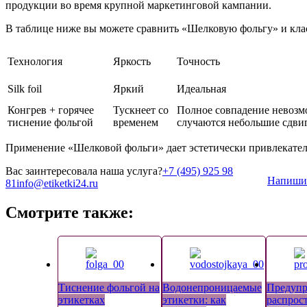
продукции во время крупной маркетинговой кампании.
В таблице ниже вы можете сравнить «Шелковую фольгу» и клас
Технология
Яркость
Точность
Silk foil
Яркий
Идеальная
Конгрев + горячее
Тускнеет со
Полное совпадение невозм
тиснение фольгой
временем
случаются небольшие сдви
Применение «Шелковой фольги» дает эстетически привлекател
Вас заинтересовала наша услуга?
+7 (495) 925 98
Напиши
81
info@etiketki24.ru
Смотрите также:
Тиснение фольгой на
Водонепроницаемые
Предуп
этикетках
этикетки: как
распрос