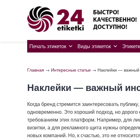
Skip
to
content
Печать этикеток
Виды этикеток
Этикетк
Главная
→
Интересные статьи
→
Наклейки — важный 
Наклейки — важный инс
Когда бренд стремится заинтересовать публику
одновременно. Это хороший подход, но дорого 
требованиям этих платформ. Например, для лис
визитки, а для рекламного щита нужны определ
новых компаний. Но, к счастью, это не относитс