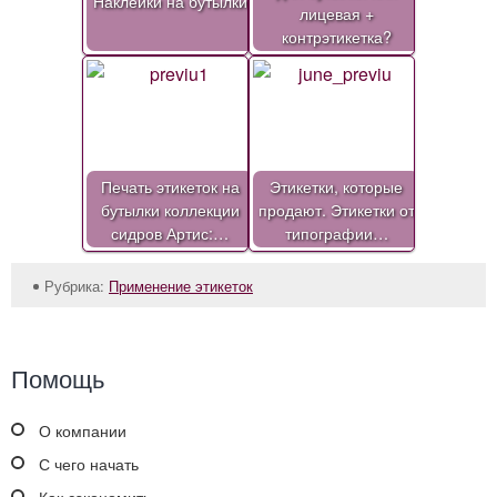
Наклейки на бутылки
лицевая +
контрэтикетка?
Печать этикеток на
Этикетки, которые
бутылки коллекции
продают. Этикетки от
сидров Артис:…
типографии…
Рубрика:
Применение этикеток
Помощь
О компании
С чего начать
Как сэкономить