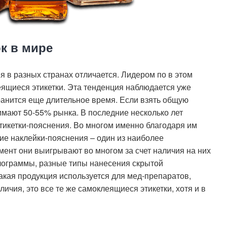
к в мире
я в разных странах отличается. Лидером по в этом
ящиеся этикетки. Эта тенденция наблюдается уже
хранится еще длительное время. Если взять общую
имают 50-55% рынка. В последние несколько лет
тикетки-пояснения. Во многом именно благодаря им
кие наклейки-пояснения – один из наиболее
ент они выигрывают во многом за счет наличия на них
олограммы, разные типы нанесения скрытой
акая продукция используется для мед-препаратов,
ичия, это все те же самоклеящиеся этикетки, хотя и в