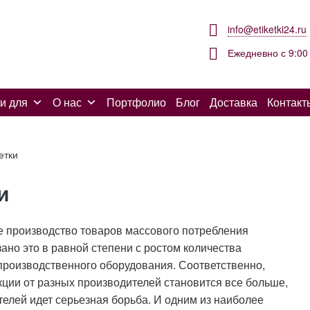
info@etiketki24.ru
Ежедневно с 9:00 
и для
О нас
Портфолио
Блог
Доставка
Контакт
етки
и
е производство товаров массового потребления
но это в равной степени с ростом количества
производственного оборудования. Соответственно,
укции от разных производителей становится все больше,
ателей идет серьезная борьба. И одним из наиболее