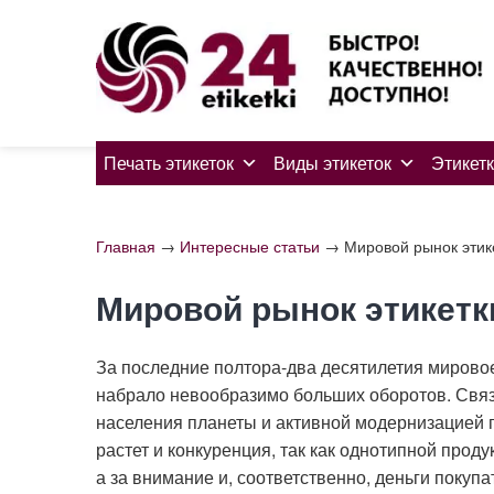
Skip
to
content
Печать этикеток
Виды этикеток
Этикетк
Главная
→
Интересные статьи
→
Мировой рынок этик
Мировой рынок этикетк
За последние полтора-два десятилетия мирово
набрало невообразимо больших оборотов. Связа
населения планеты и активной модернизацией 
растет и конкуренция, так как однотипной прод
а за внимание и, соответственно, деньги покуп