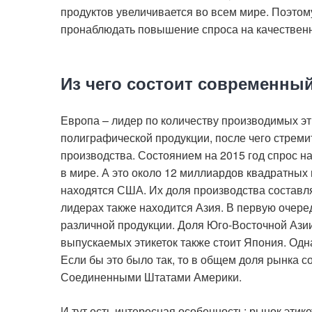
продуктов увеличивается во всем мире. Поэтом
пронаблюдать повышение спроса на качественн
Из чего состоит современны
Европа – лидер по количеству производимых эт
полиграфической продукции, после чего стрем
производства. Состоянием на 2015 год спрос на
в мире. А это около 12 миллиардов квадратных 
находятся США. Их доля производства составля
лидерах также находится Азия. В первую очере
различной продукции. Доля Юго-Восточной Азии
выпускаемых этикеток также стоит Япония. Одна
Если бы это было так, то в общем доля рынка с
Соединенными Штатами Америки.
И тут есть интересная особенность: рынок этике