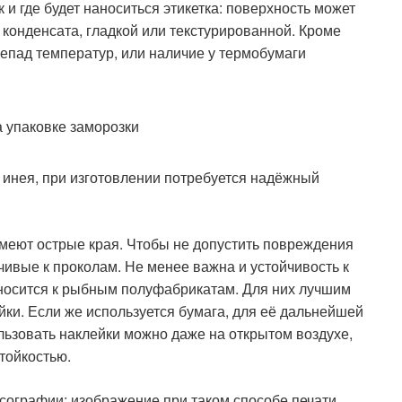
 и где будет наноситься этикетка: поверхность может
 конденсата, гладкой или текстурированной. Кроме
репад температур, или наличие у термобумаги
 инея, при изготовлении потребуется надёжный
имеют острые края. Чтобы не допустить повреждения
чивые к проколам. Не менее важна и устойчивость к
тносится к рыбным полуфабрикатам. Для них лучшим
ки. Если же используется бумага, для её дальнейшей
ьзовать наклейки можно даже на открытом воздухе,
тойкостью.
сографии: изображение при таком способе печати