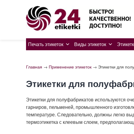
Skip
to
content
Печать этикеток
Виды этикеток
Этикетк
Главная
→
Применение этикеток
→
Этикетки для пол
Этикетки для полуфабр
Этикетки для полуфабрикатов используются очен
гарниров, пельменей, промышленного изготовл
температуре. Следовательно, должны легко вы
термоэтикетка с клеевым слоем, предполагаю