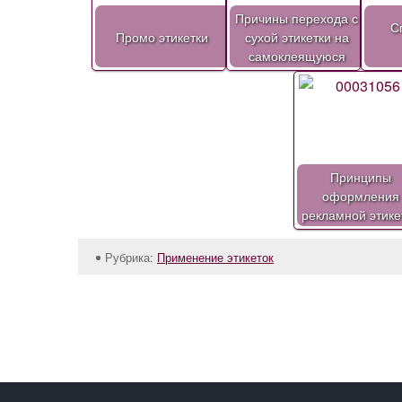
Причины перехода с
С
Промо этикетки
сухой этикетки на
самоклеящуюся
Принципы
оформления
рекламной этике
Рубрика:
Применение этикеток