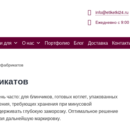
info@etiketki24.ru
Ежедневно с 9:00 
и для
О нас
Портфолио
Блог
Доставка
Контакт
уфабрикатов
икатов
ь часто: для блинчиков, готовых котлет, упакованных
ения, требующих хранения при минусовой
держивать глубокую заморозку. Оптимальное решение
щая дальнейшую маркировку.